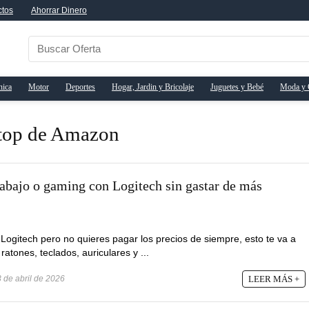
ctos
Ahorrar Dinero
nica
Motor
Deportes
Hogar, Jardin y Bricolaje
Juguetes y Bebé
Moda y 
 top de Amazon
rabajo o gaming con Logitech sin gastar de más
e Logitech pero no quieres pagar los precios de siempre, esto te va a
atones, teclados, auriculares y ...
 de abril de 2026
LEER MÁS +