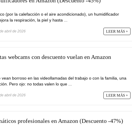
midificadores en Amazon (Descuento -45%)
eco (por la calefacción o el aire acondicionado), un humidificador
ra la respiración, la piel y hasta ...
de abril de 2026
LEER MÁS +
estas webcams con descuento vuelan en Amazon
 vean borroso en las videollamadas del trabajo o con la familia, una
ón. Pero ojo: no todas valen lo que ...
de abril de 2026
LEER MÁS +
smáticos profesionales en Amazon (Descuento -47%)