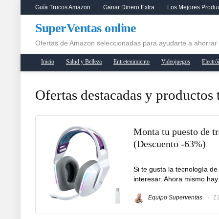
Guía Trucos Amazon
Ganar Dinero Extra
Los Mejores Produ
SuperVentas online
Ofertas de Amazon seleccionadas para ayudarte a ahorrar
Inicio
Salud y Belleza
Entretenimiento
Videojuegos
Electró
Ofertas destacadas y productos
Monta tu puesto de t
(Descuento -63%)
Si te gusta la tecnología d
interesar. Ahora mismo hay r
Equipo Superventas
13