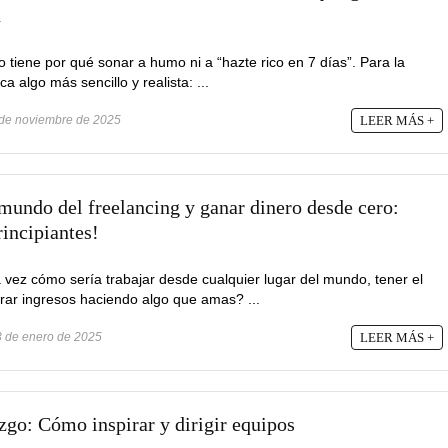
n
tiene por qué sonar a humo ni a “hazte rico en 7 días”. Para la
a algo más sencillo y realista: ...
de noviembre de 2025
LEER MÁS +
undo del freelancing y ganar dinero desde cero:
rincipiantes!
vez cómo sería trabajar desde cualquier lugar del mundo, tener el
erar ingresos haciendo algo que amas? ...
 de enero de 2025
LEER MÁS +
zgo: Cómo inspirar y dirigir equipos