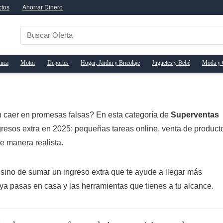
ctos
Ahorrar Dinero
nica
Motor
Deportes
Hogar, Jardin y Bricolaje
Juguetes y Bebé
Moda y 
n caer en promesas falsas? En esta categoría de
Superventas
resos extra en 2025: pequeñas tareas online, venta de product
e manera realista.
 sino de sumar un ingreso extra que te ayude a llegar más
ya pasas en casa y las herramientas que tienes a tu alcance.