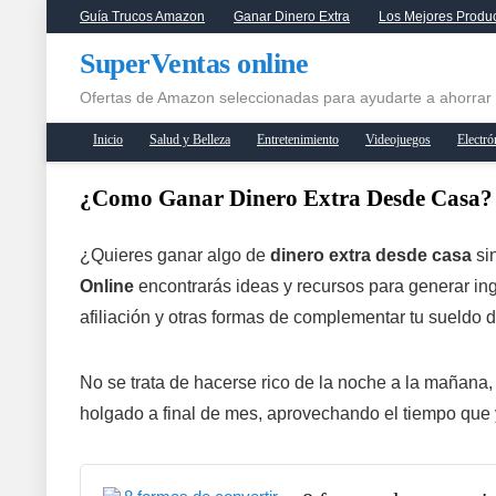
Guía Trucos Amazon
Ganar Dinero Extra
Los Mejores Produ
SuperVentas online
Ofertas de Amazon seleccionadas para ayudarte a ahorrar
Inicio
Salud y Belleza
Entretenimiento
Videojuegos
Electró
¿Como Ganar Dinero Extra Desde Casa?
¿Quieres ganar algo de
dinero extra desde casa
si
Online
encontrarás ideas y recursos para generar ing
afiliación y otras formas de complementar tu sueldo d
No se trata de hacerse rico de la noche a la mañana,
holgado a final de mes, aprovechando el tiempo que 