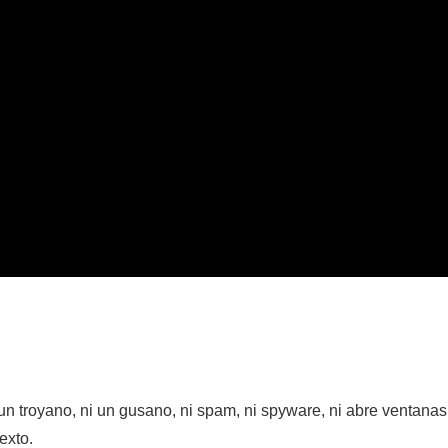
 un troyano, ni un gusano, ni spam, ni spyware, ni abre ventanas
exto.