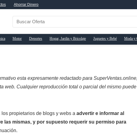
ctos
Ahorrar Dinero
nica
Motor
Deportes
Hogar, Jardin y Bricolaje
Juguetes y Bebé
Moda y 
rmativo esta expresamente redactado para SuperVentas.online,
sta web. Cualquier reproducción total o parcial del mismo puede
los propietarios de blogs y webs a
advertir e informar al
re las mismas, y por supuesto requerir su permiso para
nuación.