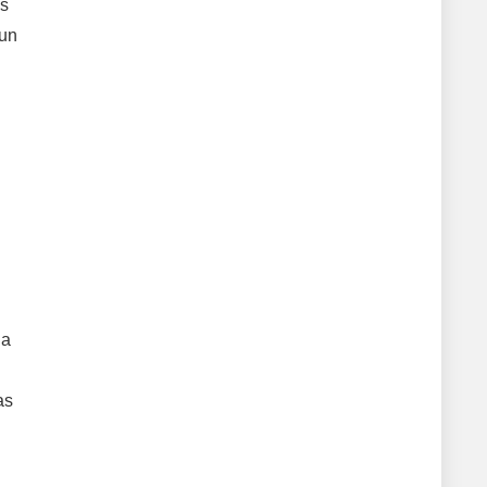
os
 un
la
as