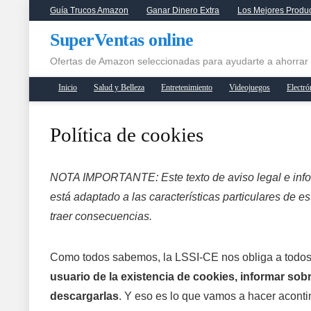
Guía Trucos Amazon
Ganar Dinero Extra
Los Mejores Produ
SuperVentas online
Ofertas de Amazon seleccionadas para ayudarte a ahorrar
Inicio
Salud y Belleza
Entretenimiento
Videojuegos
Electró
Política de cookies
NOTA IMPORTANTE: Este texto de aviso legal e info
está adaptado a las características particulares de e
traer consecuencias.
Como todos sabemos, la LSSI-CE nos obliga a todos 
usuario de la existencia de cookies, informar sob
descargarlas
. Y eso es lo que vamos a hacer aconti