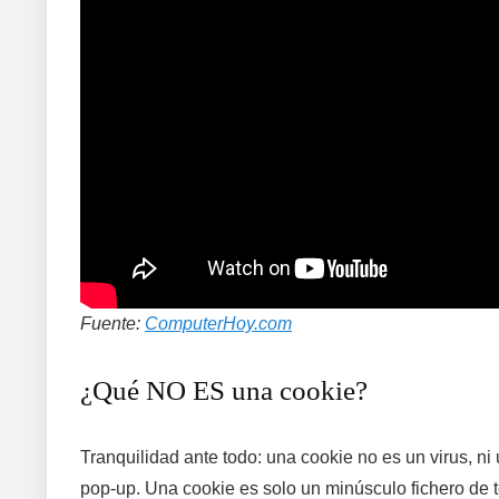
Fuente:
ComputerHoy.com
¿Qué NO ES una cookie?
Tranquilidad ante todo: una cookie no es un virus, ni
pop-up. Una cookie es solo un minúsculo fichero de t