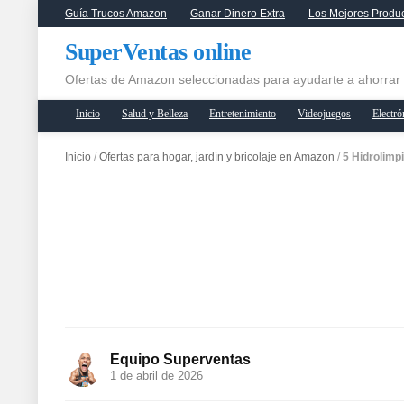
Guía Trucos Amazon
Ganar Dinero Extra
Los Mejores Produ
SuperVentas online
Ofertas de Amazon seleccionadas para ayudarte a ahorrar
Inicio
Salud y Belleza
Entretenimiento
Videojuegos
Electró
Inicio
/
Ofertas para hogar, jardín y bricolaje en Amazon
/
5 Hidrolimp
Equipo Superventas
1 de abril de 2026