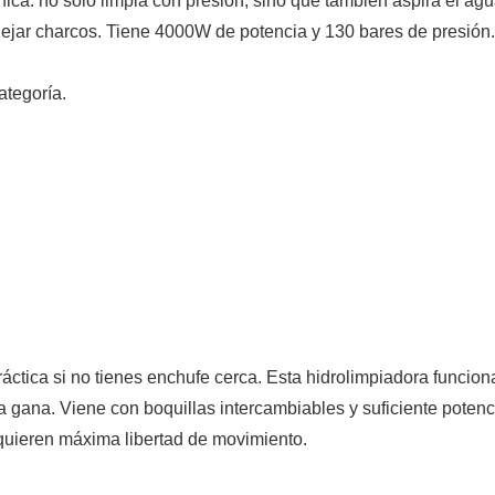
ica: no solo limpia con presión, sino que también aspira el agu
n dejar charcos. Tiene 4000W de potencia y 130 bares de presión
tegoría.
ctica si no tienes enchufe cerca. Esta hidrolimpiadora funciona
é la gana. Viene con boquillas intercambiables y suficiente pote
quieren máxima libertad de movimiento.