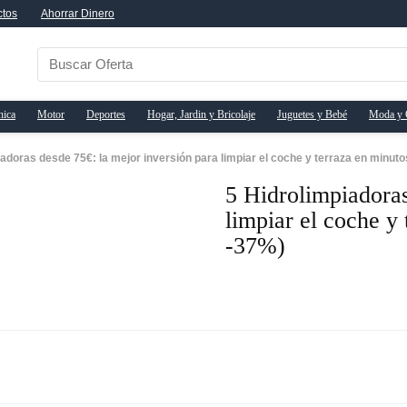
ctos
Ahorrar Dinero
nica
Motor
Deportes
Hogar, Jardin y Bricolaje
Juguetes y Bebé
Moda y 
iadoras desde 75€: la mejor inversión para limpiar el coche y terraza en minut
5 Hidrolimpiadoras
limpiar el coche y
-37%)