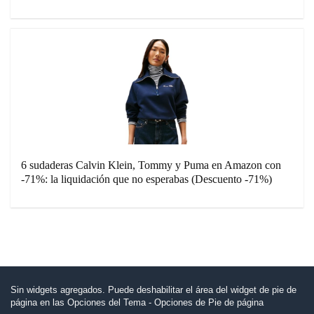
6 sudaderas Calvin Klein, Tommy y Puma en Amazon con
-71%: la liquidación que no esperabas (Descuento -71%)
Sin widgets agregados. Puede deshabilitar el área del widget de pie de
página en las Opciones del Tema - Opciones de Pie de página