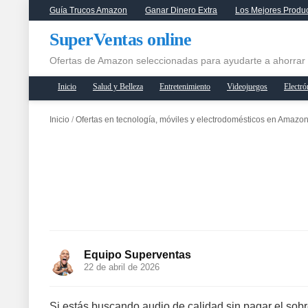
Guía Trucos Amazon
Ganar Dinero Extra
Los Mejores Produ
SuperVentas online
Ofertas de Amazon seleccionadas para ayudarte a ahorrar
Inicio
Salud y Belleza
Entretenimiento
Videojuegos
Electró
Inicio
/
Ofertas en tecnología, móviles y electrodomésticos en Amazo
Equipo Superventas
22 de abril de 2026
Si estás buscando audio de calidad sin pagar el sob