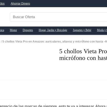
ctos
Ahorrar Dinero
nica
Motor
Deportes
Hogar, Jardin y Bricolaje
Juguetes y Bebé
Moda y 
n
/
5 chollos Vieta Pro en Amazon: auriculares, altavoz y micrófono con hasta 
5 chollos Vieta Pr
micrófono con has
reprecio de las marcas de siempre, esto te va a interesar. Aho