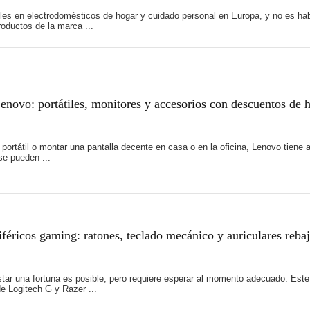
es en electrodomésticos de hogar y cuidado personal en Europa, y no es hab
oductos de la marca ...
novo: portátiles, monitores y accesorios con descuentos de 
 portátil o montar una pantalla decente en casa o en la oficina, Lenovo tie
e pueden ...
féricos gaming: ratones, teclado mecánico y auriculares reb
tar una fortuna es posible, pero requiere esperar al momento adecuado. Es
e Logitech G y Razer ...