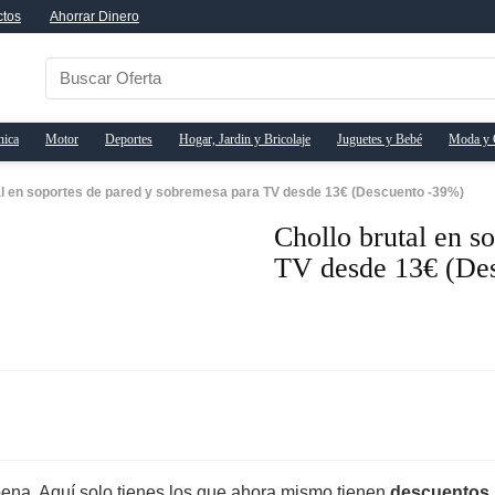
ctos
Ahorrar Dinero
nica
Motor
Deportes
Hogar, Jardin y Bricolaje
Juguetes y Bebé
Moda y 
al en soportes de pared y sobremesa para TV desde 13€ (Descuento -39%)
Chollo brutal en s
TV desde 13€ (De
pena. Aquí solo tienes los que ahora mismo tienen
descuentos 