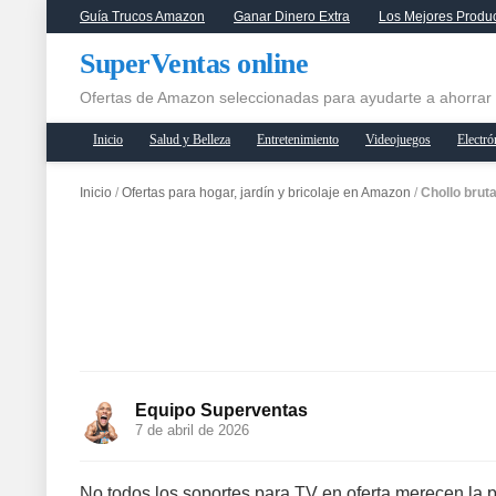
Guía Trucos Amazon
Ganar Dinero Extra
Los Mejores Produ
SuperVentas online
Ofertas de Amazon seleccionadas para ayudarte a ahorrar
Inicio
Salud y Belleza
Entretenimiento
Videojuegos
Electró
Inicio
/
Ofertas para hogar, jardín y bricolaje en Amazon
/
Chollo brut
Equipo Superventas
7 de abril de 2026
No todos los soportes para TV en oferta merecen la 