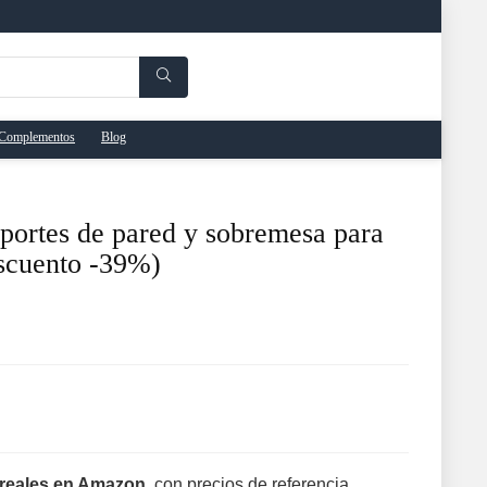
Complementos
Blog
oportes de pared y sobremesa para
scuento -39%)
reales en Amazon
, con precios de referencia