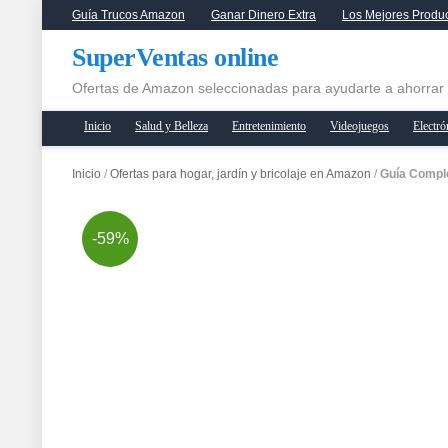
Guía Trucos Amazon
Ganar Dinero Extra
Los Mejores Produ
SuperVentas online
Ofertas de Amazon seleccionadas para ayudarte a ahorrar
Inicio
Salud y Belleza
Entretenimiento
Videojuegos
Electró
Inicio
/
Ofertas para hogar, jardín y bricolaje en Amazon
/
Guía Comple
-59%