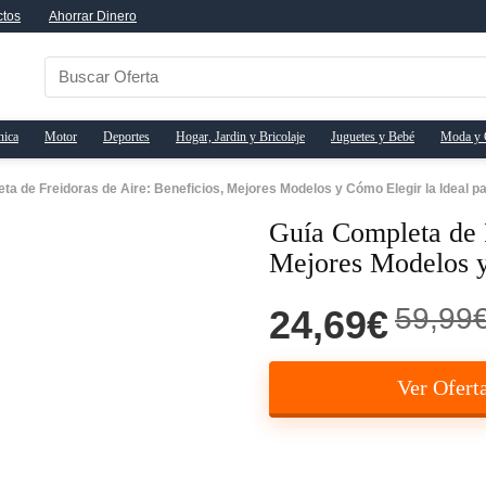
ctos
Ahorrar Dinero
nica
Motor
Deportes
Hogar, Jardin y Bricolaje
Juguetes y Bebé
Moda y 
ta de Freidoras de Aire: Beneficios, Mejores Modelos y Cómo Elegir la Ideal pa
Guía Completa de F
Mejores Modelos y
59,99
24,69€
Ver Ofert