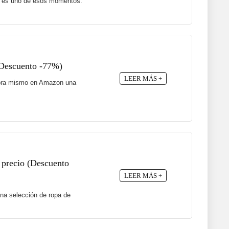
te es uno de esos momentos.
(Descuento -77%)
LEER MÁS +
 ahora mismo en Amazon una
 precio (Descuento
LEER MÁS +
na selección de ropa de