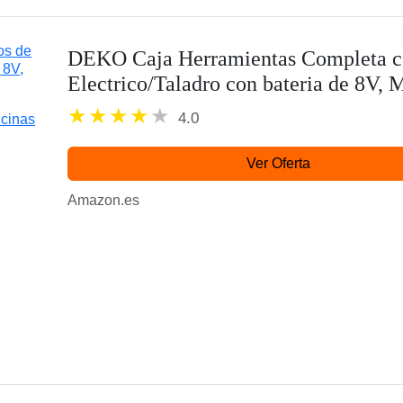
DEKO Caja Herramientas Completa co
Electrico/Taladro con bateria de 8V, 
profesional de herramientas Doméstica
4.0
Ver Oferta
Amazon.es