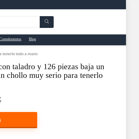
Complementos
Blog
a tenerlo todo a mano
on taladro y 126 piezas baja un
 chollo muy serio para tenerlo
€
a