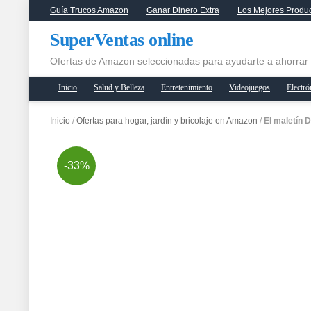
Guía Trucos Amazon
Ganar Dinero Extra
Los Mejores Produ
SuperVentas online
Ofertas de Amazon seleccionadas para ayudarte a ahorrar
Inicio
Salud y Belleza
Entretenimiento
Videojuegos
Electró
Inicio
/
Ofertas para hogar, jardín y bricolaje en Amazon
/
El maletín 
-33%