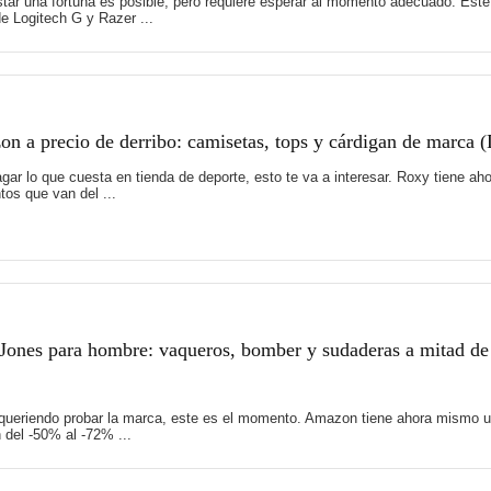
tar una fortuna es posible, pero requiere esperar al momento adecuado. Es
e Logitech G y Razer ...
 a precio de derribo: camisetas, tops y cárdigan de marca 
 pagar lo que cuesta en tienda de deporte, esto te va a interesar. Roxy tiene
os que van del ...
Jones para hombre: vaqueros, bomber y sudaderas a mitad de
 queriendo probar la marca, este es el momento. Amazon tiene ahora mismo u
del -50% al -72% ...