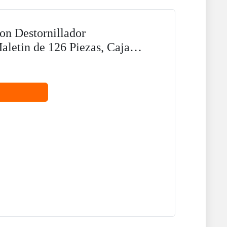
n Destornillador
Maletin de 126 Piezas, Caja
s de...