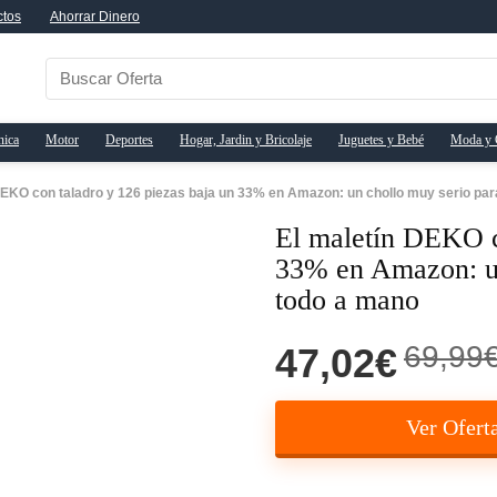
ctos
Ahorrar Dinero
nica
Motor
Deportes
Hogar, Jardin y Bricolaje
Juguetes y Bebé
Moda y 
DEKO con taladro y 126 piezas baja un 33% en Amazon: un chollo muy serio par
El maletín DEKO c
33% en Amazon: un
todo a mano
69,99
47,02€
Ver Ofert