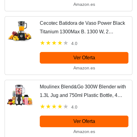
Amazon.es
Cecotec Batidora de Vaso Power Black
Titanium 1300Max B. 1300 W, 2
Velocidades, Cuchilla de 4 Hojas de
4.0
Titanio Negro y Jarra de 1,5 L de
Capacidad, Función...
Ver Oferta
Amazon.es
Moulinex Blend&Go 300W Blender with
1.3L Jug and 750ml Plastic Bottle, 4
Removable Blades, Stainless Steel
4.0
Finish, LM1B1D
Ver Oferta
Amazon.es