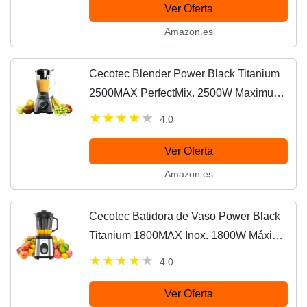
1,5 L,...
Ver Oferta
Amazon.es
Cecotec Blender Power Black Titanium
2500MAX PerfectMix. 2500W Maximum
Power, Blade with Black Titanium
4.0
Coating, 1.8L, Filter for Smoothies,
Stainless Steel...
Ver Oferta
Amazon.es
Cecotec Batidora de Vaso Power Black
Titanium 1800MAX Inox. 1800W Máxima
Potencia, Cuchilla de 6 hojas con
4.0
Recubrimiento de Titanio Negro, 1,5L, 5...
Ver Oferta