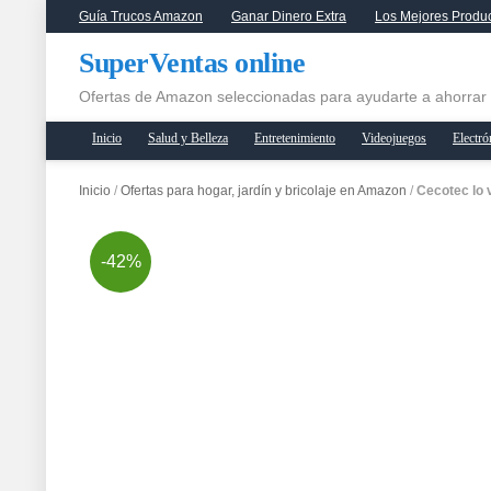
Guía Trucos Amazon
Ganar Dinero Extra
Los Mejores Produ
SuperVentas online
Ofertas de Amazon seleccionadas para ayudarte a ahorrar
Inicio
Salud y Belleza
Entretenimiento
Videojuegos
Electró
Inicio
/
Ofertas para hogar, jardín y bricolaje en Amazon
/
Cecotec lo 
-42%