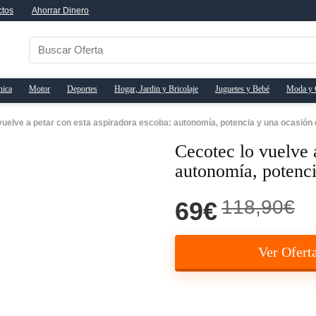
ctos
Ahorrar Dinero
nica
Motor
Deportes
Hogar, Jardin y Bricolaje
Juguetes y Bebé
Moda y 
vuelve a petar con esta aspiradora escoba: autonomía, potencia y una ocasión di
Cecotec lo vuelve 
autonomía, potenci
118,90€
69€
Ver Ofert