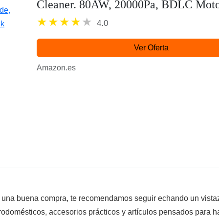
Cleaner. 80AW, 20000Pa, BDLC Moto
in Eco Mode, Mixed Brush with HairOu
4.0
Ver Oferta
Amazon.es
do una buena compra, te recomendamos seguir echando un vista
rodomésticos, accesorios prácticos y artículos pensados para 