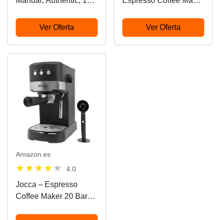
Manual, Authentic, 15
Espresso Coffee Maker
bar pressure, Milk
Power Espresso 20
Frother, Manual
Pecan. 1100 W, 20
Ver Oferta
Ver Oferta
Adjustment, Measuring
Bars, Thermoblock
Spoon and Compactor,
System, Steerable
2 L Capacity Tank,
Steamer, Portafilter
Inox, XP381B
Arm with Double
Output and…
Amazon.es
4.0
Jocca – Espresso
Coffee Maker 20 Bars
with Vaporizer, 1100W,
Removable 1.25L