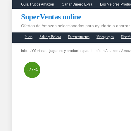
Guía Trucos Amazon
Ganar Dinero Extra
Los Mejores Produ
SuperVentas online
Ofertas de Amazon seleccionadas para ayudarte a ahorrar
Inicio
Salud y Belleza
Entretenimiento
Videojuegos
Electró
Inicio
/
Ofertas en juguetes y productos para bebé en Amazon
/
Amazo
-27%