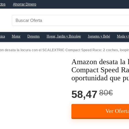
ctos
Ahorrar Dinero
nica
Motor
Deportes
Hogar, Jardin y Bricolaje
Juguetes y Bebé
Moda y 
n desata la locura con el SCALEXTRIC Compact Speed Race: 2 coches, loopin
Amazon desata la
Compact Speed Rac
oportunidad que pu
80€
58,47
Ver Ofert