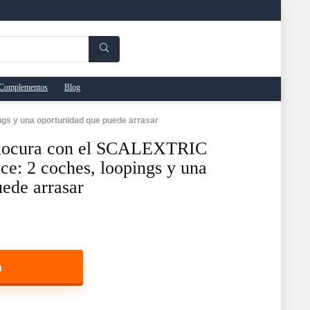
Complementos
Blog
gs y una oportunidad que puede arrasar
 locura con el SCALEXTRIC
e: 2 coches, loopings y una
ede arrasar
a