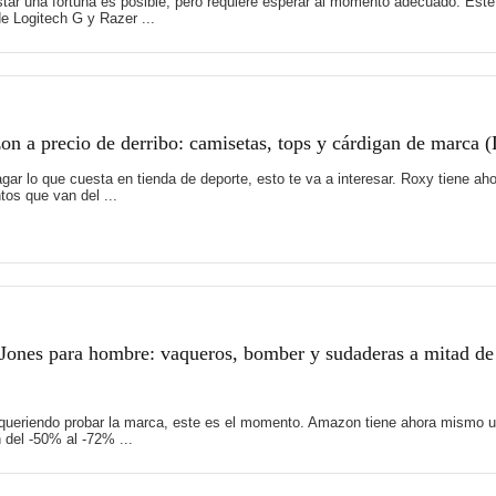
tar una fortuna es posible, pero requiere esperar al momento adecuado. Es
e Logitech G y Razer ...
 a precio de derribo: camisetas, tops y cárdigan de marca 
 pagar lo que cuesta en tienda de deporte, esto te va a interesar. Roxy tiene
os que van del ...
Jones para hombre: vaqueros, bomber y sudaderas a mitad de
 queriendo probar la marca, este es el momento. Amazon tiene ahora mismo u
del -50% al -72% ...