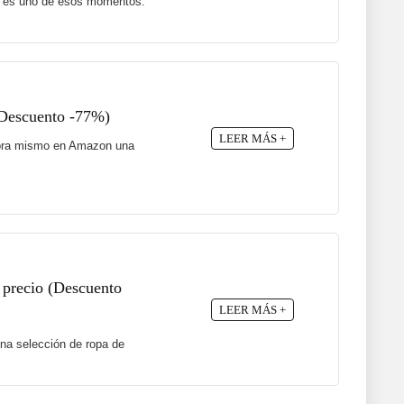
te es uno de esos momentos.
(Descuento -77%)
LEER MÁS +
 ahora mismo en Amazon una
 precio (Descuento
LEER MÁS +
na selección de ropa de