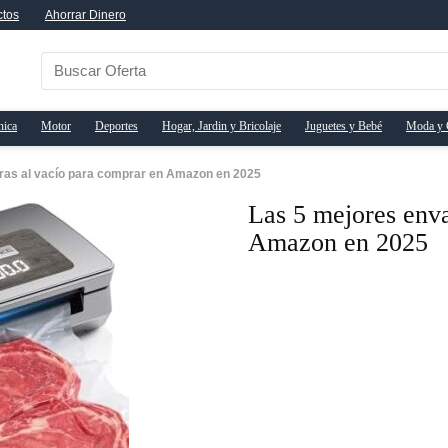
ctos
Ahorrar Dinero
nica
Motor
Deportes
Hogar, Jardin y Bricolaje
Juguetes y Bebé
Moda y 
ras al vacío para comprar en Amazon en 2025
Las 5 mejores enva
Amazon en 2025