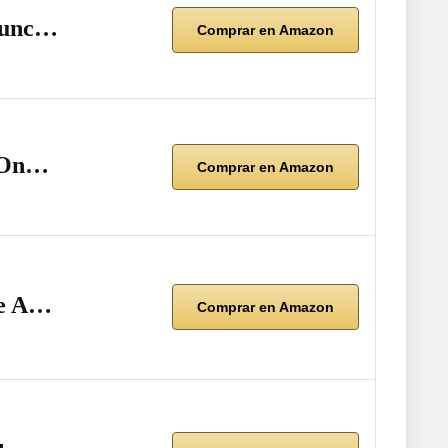
 Func…
Comprar en Amazon
n On…
Comprar en Amazon
de A…
Comprar en Amazon