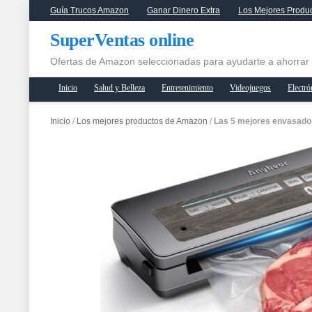
Guía Trucos Amazon
Ganar Dinero Extra
Los Mejores Produ
SuperVentas online
Ofertas de Amazon seleccionadas para ayudarte a ahorrar
Inicio
Salud y Belleza
Entretenimiento
Videojuegos
Electró
Inicio
/
Los mejores productos de Amazon
/
Las 5 mejores envasado