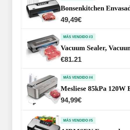
Bonsenkitchen Envasad
49,49€
MÁS VENDIDO #3
Vacuum Sealer, Vacuum
€81.21
MÁS VENDIDO #4
Mesliese 85kPa 120W E
94,99€
MÁS VENDIDO #5