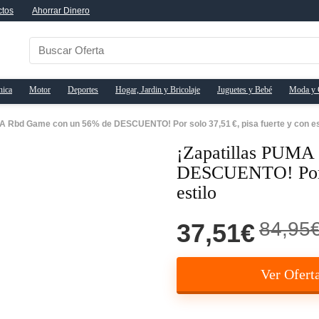
ctos
Ahorrar Dinero
nica
Motor
Deportes
Hogar, Jardin y Bricolaje
Juguetes y Bebé
Moda y 
A Rbd Game con un 56% de DESCUENTO! Por solo 37,51 €, pisa fuerte y con es
¡Zapatillas PUMA
DESCUENTO! Por so
estilo
84,95
37,51€
Ver Ofert