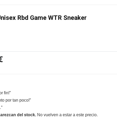
nisex Rbd Game WTR Sneaker
€
 fin!”
to por tan poco!”
…”
arezcan del stock.
No vuelven a estar a este precio.