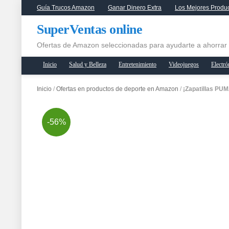
Guía Trucos Amazon
Ganar Dinero Extra
Los Mejores Produ
SuperVentas online
Ofertas de Amazon seleccionadas para ayudarte a ahorrar
Inicio
Salud y Belleza
Entretenimiento
Videojuegos
Electró
Inicio
/
Ofertas en productos de deporte en Amazon
/
¡Zapatillas PUM
-56%