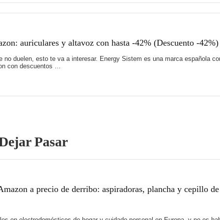
zon: auriculares y altavoz con hasta -42% (Descuento -42%)
e no duelen, esto te va a interesar. Energy Sistem es una marca española co
zon con descuentos …
Dejar Pasar
mazon a precio de derribo: aspiradoras, plancha y cepillo de
es en electrodomésticos de hogar y cuidado personal en Europa, y no es hab