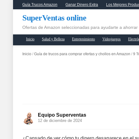
Guía Trucos Amazon
Ganar Dinero Extra
Los Mejores Produ
SuperVentas online
Ofertas de Amazon seleccionadas para ayudarte a ahorrar
Inicio
Salud y Belleza
Entretenimiento
Videojuegos
Electró
Inicio
/
Guía de trucos para comprar ofertas y chollos en Amazon
/
9 T
Equipo Superventas
12 de diciembre de 2024
¿Cansado de ver cómo tu dinero desaparece en el su