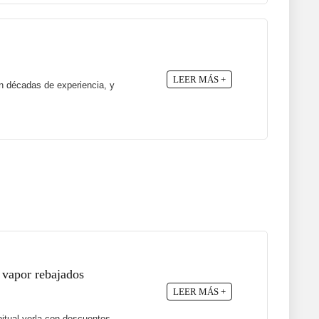
LEER MÁS +
n décadas de experiencia, y
 vapor rebajados
LEER MÁS +
itual verla con descuentos