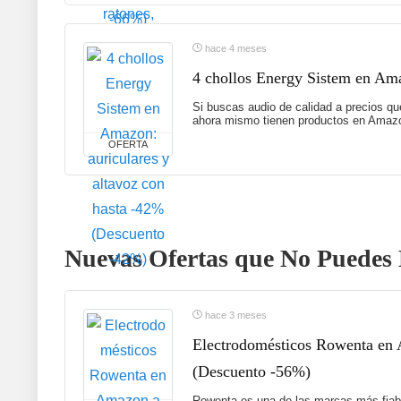
hace 4 meses
4 chollos Energy Sistem en Ama
Si buscas audio de calidad a precios qu
ahora mismo tienen productos en Ama
OFERTA
Nuevas Ofertas que No Puedes 
hace 3 meses
Electrodomésticos Rowenta en A
(Descuento -56%)
Rowenta es una de las marcas más fiabl