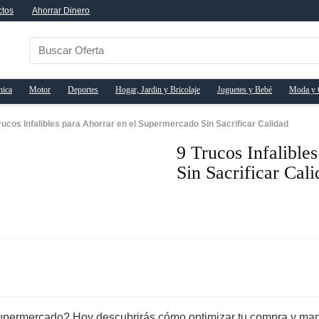
ctos
Ahorrar Dinero
nica
Motor
Deportes
Hogar, Jardin y Bricolaje
Juguetes y Bebé
Moda y 
rucos Infalibles para Ahorrar en el Supermercado Sin Sacrificar Calidad
9 Trucos Infalible
Sin Sacrificar Cal
permercado? Hoy descubrirás cómo optimizar tu compra y mante