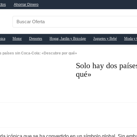
ctos
Ahorrar Dinero
nica
Motor
Deportes
Hogar, Jardin y Bricolaje
Juguetes y Bebé
Moda y 
s países sin Coca-Cola: «Descubre por qué»
Solo hay dos paíse
qué»
ida icónica que se ha convertido en un símbolo global. Sin em