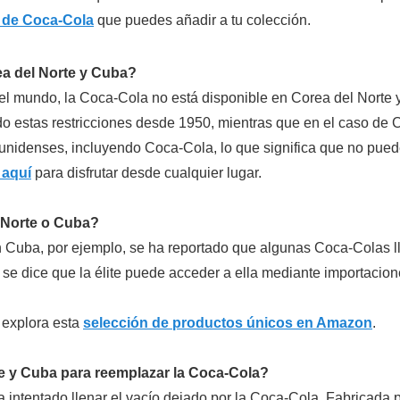
s de Coca-Cola
que puedes añadir a tu colección.
ea del Norte y Cuba?
el mundo, la Coca-Cola no está disponible en Corea del Nort
do estas restricciones desde 1950, mientras que en el caso de
unidenses, incluyendo Coca-Cola, lo que significa que no puede
 aquí
para disfrutar desde cualquier lugar.
 Norte o Cuba?
n Cuba, por ejemplo, se ha reportado que algunas Coca-Colas l
e dice que la élite puede acceder a ella mediante importacione
 explora esta
selección de productos únicos en Amazon
.
rte y Cuba para reemplazar la Coca-Cola?
intentado llenar el vacío dejado por la Coca-Cola. Fabricada p