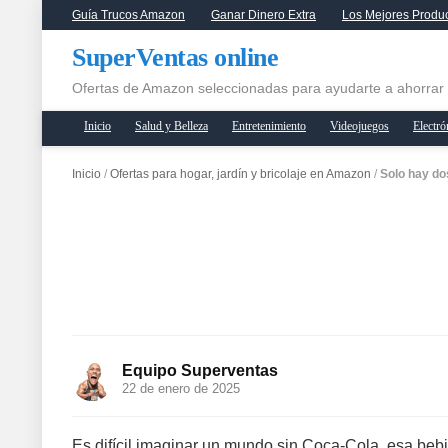
Guía Trucos Amazon
Ganar Dinero Extra
Los Mejores Produ
SuperVentas online
Ofertas de Amazon seleccionadas para ayudarte a ahorrar
Inicio
Salud y Belleza
Entretenimiento
Videojuegos
Electró
Inicio
/
Ofertas para hogar, jardín y bricolaje en Amazon
/
Solo hay do
Equipo Superventas
22 de enero de 2025
Es difícil imaginar un mundo sin Coca-Cola, esa beb