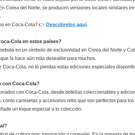
n Corea del Norte, se producen versiones locales similares en f
.
ados en Coca-Cola? 👉
Descúbrelos aquí
.
 Coca-Cola en estos países?
 bebida en un símbolo de exclusividad en Corea del Norte y Cu
lo que la hace aún más deseable para muchos.
de Coca-Cola, no te pierdas estas ediciones especiales disponi
o con Coca-Cola?
nados con Coca-Cola, desde botellas coleccionables y edicione
, como camisetas y accesorios retro que son perfectos para los
ñade un toque especial a tu colección.
al?
l de cultura pop, innovación y conexión. En la mayoría de los 