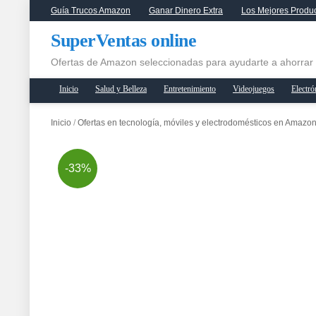
Guía Trucos Amazon
Ganar Dinero Extra
Los Mejores Produ
SuperVentas online
Ofertas de Amazon seleccionadas para ayudarte a ahorrar
Inicio
Salud y Belleza
Entretenimiento
Videojuegos
Electró
Inicio
/
Ofertas en tecnología, móviles y electrodomésticos en Amazo
-33%