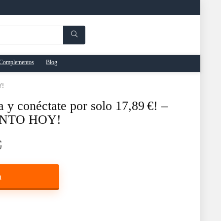
Complementos
Blog
Y!
a y conéctate por solo 17,89 €! –
ENTO HOY!
€
a