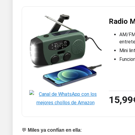
Radio M
AM/FM/W
entret
Mini li
Funcion
15,99
💬
Miles ya confían en ella
: