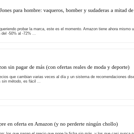
Jones para hombre: vaqueros, bomber y sudaderas a mitad de
 queriendo probar la marca, este es el momento. Amazon tiene ahora mismo u
del -50% al -72% ...
on sin pagar de más (con ofertas reales de moda y deporte)
recios que cambian varias veces al día y un sistema de recomendaciones di
sin método, es fácil ...
pre en oferta en Amazon (y no perderte ningún chollo)
: los que pagan el precio que pone la ficha sin más, y los que casi nunca 