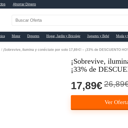
ctos
Ahorrar Dinero
nica
Motor
Deportes
Hogar, Jardin y Bricolaje
Juguetes y Bebé
Moda y 
n
/
¡Sobrevive, ilumina y conéctate por solo 17,89 €! – ¡33% de DESCUENTO HO
¡Sobrevive, ilumin
¡33% de DESCU
26,89
17,89€
Ver Ofert