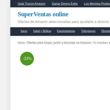
Guía Trucos Amazon
Ganar Dinero Extra
Los Mejores Produ
SuperVentas online
Ofertas de Amazon seleccionadas para ayudarte a ahorrar
Inicio
Salud y Belleza
Entretenimiento
Videojuegos
Electró
Inicio
/
Ofertas para hogar, jardín y bricolaje en Amazon
/
Si estabas 
-33%