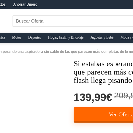
ctos
Ahorrar Dinero
nica
Motor
Deportes
Hogar, Jardin y Bricolaje
Juguetes y Bebé
Moda y 
esperando una aspiradora sin cable de las que parecen más completas de lo norm
Si estabas esperan
que parecen más co
flash llega pisando
209,
139,99€
Ver Ofert