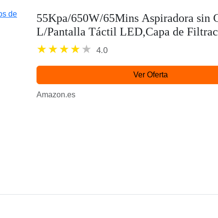
55Kpa/650W/65Mins Aspiradora sin Ca
L/Pantalla Táctil LED,Capa de Filtrac
Autocargable,Autoportante,Adecuado.
4.0
Ver Oferta
Amazon.es