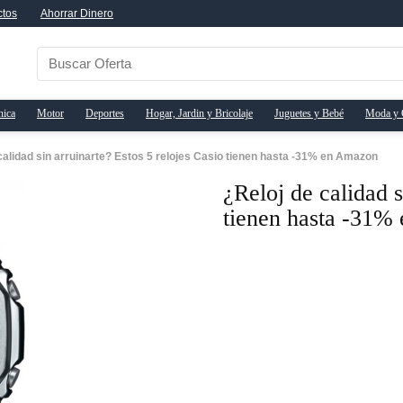
ctos
Ahorrar Dinero
nica
Motor
Deportes
Hogar, Jardin y Bricolaje
Juguetes y Bebé
Moda y 
calidad sin arruinarte? Estos 5 relojes Casio tienen hasta -31% en Amazon
¿Reloj de calidad s
tienen hasta -31%