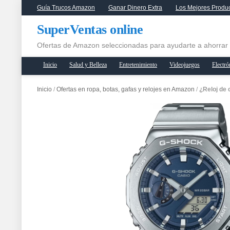
Guía Trucos Amazon
Ganar Dinero Extra
Los Mejores Produ
SuperVentas online
Ofertas de Amazon seleccionadas para ayudarte a ahorrar
Inicio
Salud y Belleza
Entretenimiento
Videojuegos
Electró
Inicio
/
Ofertas en ropa, botas, gafas y relojes en Amazon
/
¿Reloj de 