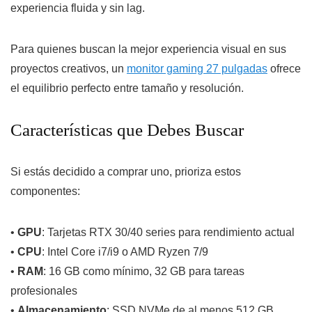
experiencia fluida y sin lag.
Para quienes buscan la mejor experiencia visual en sus
proyectos creativos, un
monitor gaming 27 pulgadas
ofrece
el equilibrio perfecto entre tamaño y resolución.
Características que Debes Buscar
Si estás decidido a comprar uno, prioriza estos
componentes:
•
GPU
: Tarjetas RTX 30/40 series para rendimiento actual
•
CPU
: Intel Core i7/i9 o AMD Ryzen 7/9
•
RAM
: 16 GB como mínimo, 32 GB para tareas
profesionales
•
Almacenamiento
: SSD NVMe de al menos 512 GB