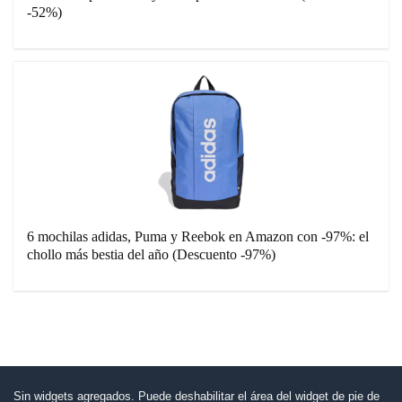
-52%)
6 mochilas adidas, Puma y Reebok en Amazon con -97%: el
chollo más bestia del año (Descuento -97%)
Sin widgets agregados. Puede deshabilitar el área del widget de pie de