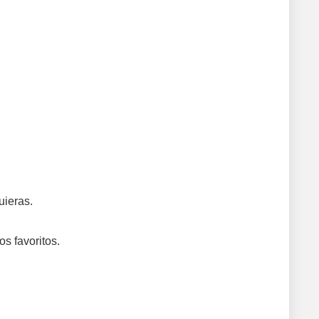
uieras.
s favoritos.