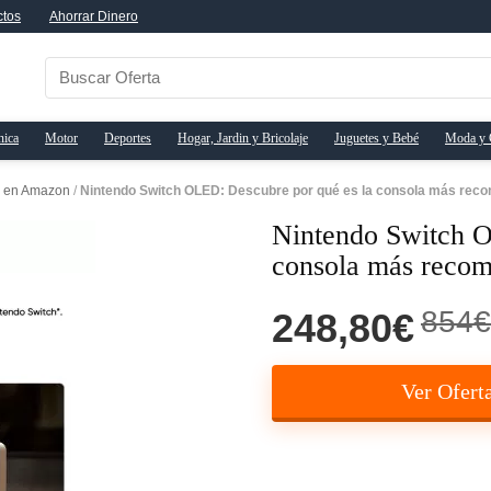
ctos
Ahorrar Dinero
nica
Motor
Deportes
Hogar, Jardin y Bricolaje
Juguetes y Bebé
Moda y 
C en Amazon
/
Nintendo Switch OLED: Descubre por qué es la consola más re
Nintendo Switch O
consola más reco
854€
248,80€
Ver Ofert