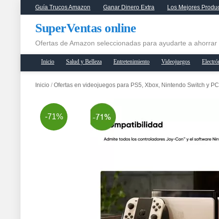
Guía Trucos Amazon
Ganar Dinero Extra
Los Mejores Produ
SuperVentas online
Ofertas de Amazon seleccionadas para ayudarte a ahorrar
Inicio
Salud y Belleza
Entretenimiento
Videojuegos
Electró
Inicio
/
Ofertas en videojuegos para PS5, Xbox, Nintendo Switch y P
-71%