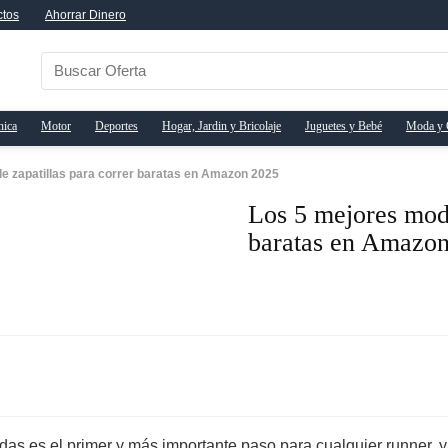
ctos
Ahorrar Dinero
nica
Motor
Deportes
Hogar, Jardin y Bricolaje
Juguetes y Bebé
Moda y 
e zapatillas para correr baratas en Amazon 2025
Los 5 mejores mode
baratas en Amazo
s es el primer y más importante paso para cualquier runner, y