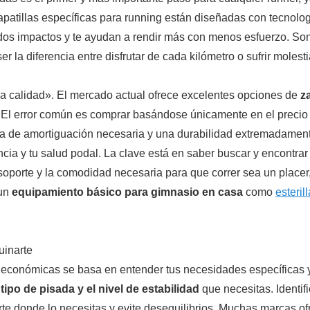
patillas específicas para running están diseñadas con tecnolog
os impactos y te ayudan a rendir más con menos esfuerzo. Son la 
er la diferencia entre disfrutar de cada kilómetro o sufrir moles
a calidad». El mercado actual ofrece excelentes opciones de
z
. El error común es comprar basándose únicamente en el preci
gía de amortiguación necesaria y una durabilidad extremadamen
cia y tu salud podal. La clave está en saber buscar y encontra
soporte y la comodidad necesaria para que correr sea un placer
 un
equipamiento básico para gimnasio en casa
como
esteril
uinarte
g económicas se basa en entender tus necesidades específicas y
l
tipo de pisada y el nivel de estabilidad
que necesitas. Identifi
rte donde lo necesitas y evite desequilibrios. Muchas marcas o