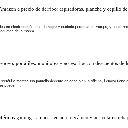
mazon a precio de derribo: aspiradoras, plancha y cepillo de
es en electrodomésticos de hogar y cuidado personal en Europa, y no es hab
oductos de la marca ...
novo: portátiles, monitores y accesorios con descuentos de 
 portátil o montar una pantalla decente en casa o en la oficina, Lenovo tie
e pueden ...
féricos gaming: ratones, teclado mecánico y auriculares reb