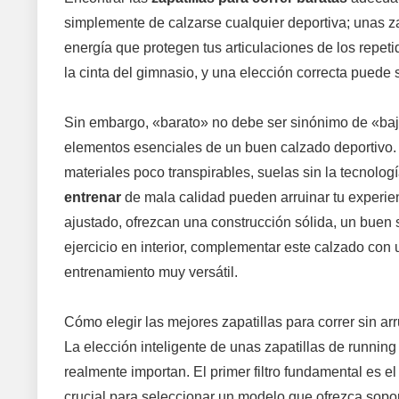
simplemente de calzarse cualquier deportiva; unas za
energía que protegen tus articulaciones de los repetid
la cinta del gimnasio, y una elección correcta puede s
Sin embargo, «barato» no debe ser sinónimo de «baj
elementos esenciales de un buen calzado deportivo
materiales poco transpirables, suelas sin la tecnolo
entrenar
de mala calidad pueden arruinar tu experien
ajustado, ofrezcan una construcción sólida, un buen 
ejercicio en interior, complementar este calzado con
entrenamiento muy versátil.
Cómo elegir las mejores zapatillas para correr sin arr
La elección inteligente de unas zapatillas de runnin
realmente importan. El primer filtro fundamental es e
crucial para seleccionar un modelo que ofrezca sopo