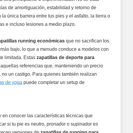
ías de amortiguación, estabilidad y retorno de
única barrera entre tus pies y el asfalto, la tierra o
tias e incluso lesiones a medio plazo.
apatillas running económicas
que no sacrifican los
o más bajo, lo que a menudo conduce a modelos con
te limitada. Estas
zapatillas de deporte para
r aquellas referencias que, manteniendo un precio
, no un castigo. Para quienes también realizan
las de yoga
puede completar un setup de
 en conocer las características técnicas que
car si tu pie es neutro, pronador o supinador es
frecen versiones de
zapatillas de running para