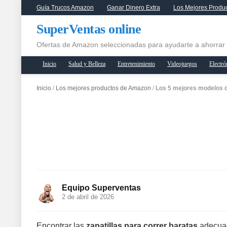
Guía Trucos Amazon
Ganar Dinero Extra
Los Mejores Produ
SuperVentas online
Ofertas de Amazon seleccionadas para ayudarte a ahorrar
Inicio
Salud y Belleza
Entretenimiento
Videojuegos
Electró
Inicio
/
Los mejores productos de Amazon
/
Los 5 mejores modelos d
Equipo Superventas
2 de abril de 2026
Encontrar las
zapatillas para correr baratas
adecuada