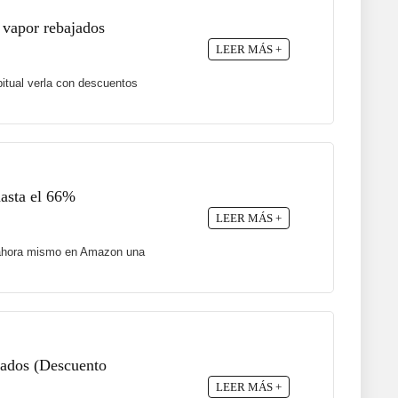
 vapor rebajados
LEER MÁS +
itual verla con descuentos
hasta el 66%
LEER MÁS +
ne ahora mismo en Amazon una
ajados (Descuento
LEER MÁS +