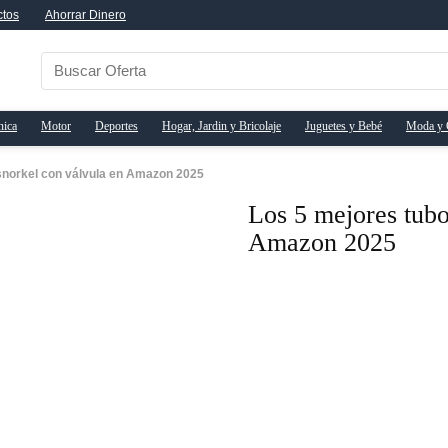
ctos
Ahorrar Dinero
nica
Motor
Deportes
Hogar, Jardin y Bricolaje
Juguetes y Bebé
Moda y 
snorkel con válvula en Amazon 2025
Los 5 mejores tubo
Amazon 2025