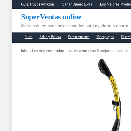
Guía Trucos Amazon
Ganar Dinero Extra
Los Mejores Produ
SuperVentas online
Ofertas de Amazon seleccionadas para ayudarte a ahorrar
Inicio
Salud y Belleza
Entretenimiento
Videojuegos
Electró
Inicio
/
Los mejores productos de Amazon
/
Los 5 mejores tubos de 