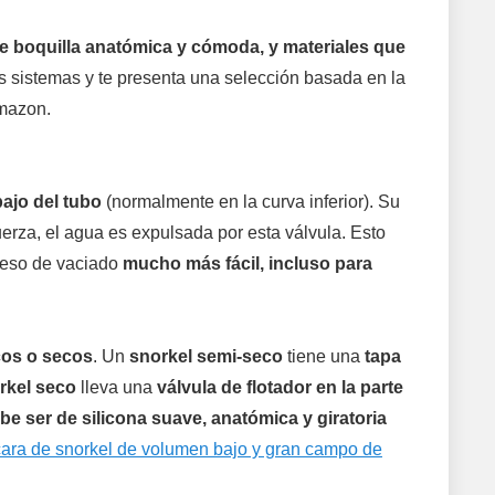
 de boquilla anatómica y cómoda, y materiales que
os sistemas y te presenta una selección basada en la
mazon.
bajo del tubo
(normalmente en la curva inferior). Su
erza, el agua es expulsada por esta válvula. Esto
oceso de vaciado
mucho más fácil, incluso para
cos o secos
. Un
snorkel semi-seco
tiene una
tapa
rkel seco
lleva una
válvula de flotador en la parte
be ser de silicona suave, anatómica y giratoria
ara de snorkel de volumen bajo y gran campo de