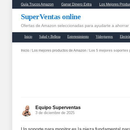
Guía Trucos Amazon
Ganar Dinero Extra
Los Mejores Produ
SuperVentas online
Ofertas de Amazon seleccionadas para ayudarte a ahorrar
Inicio
Salud y Belleza
Entretenimiento
Videojuegos
Electró
Inicio
/
Los mejores productos de Amazon
/
Los 5 mejores soportes
Equipo Superventas
3 de diciembre de 2025
Un soporte para monitor es la pieza fundamental para