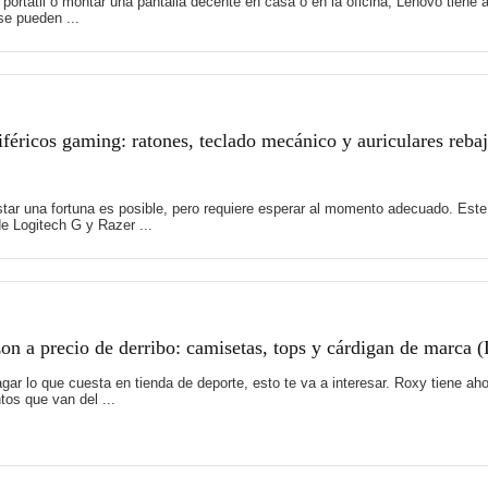
 portátil o montar una pantalla decente en casa o en la oficina, Lenovo tie
e pueden ...
féricos gaming: ratones, teclado mecánico y auriculares reb
tar una fortuna es posible, pero requiere esperar al momento adecuado. Es
e Logitech G y Razer ...
 a precio de derribo: camisetas, tops y cárdigan de marca 
 pagar lo que cuesta en tienda de deporte, esto te va a interesar. Roxy tiene
os que van del ...