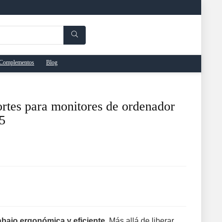
Complementos
Blog
rtes para monitores de ordenador
5
abajo ergonómica y eficiente
. Más allá de liberar