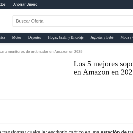
ctos
Ahorrar Dinero
nica
Motor
Deportes
Hogar, Jardin y Bricolaje
Juguetes y Bebé
Moda y 
 para monitores de ordenador en Amazon en 2025
Los 5 mejores sopo
en Amazon en 202
 transformar cualquier escritorio caótico en una
estación de tr