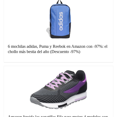
6 mochilas adidas, Puma y Reebok en Amazon con -97%: el
chollo más bestia del año (Descuento -97%)
Amazon liquida las zapatillas Fila para mujer: 4 modelos con