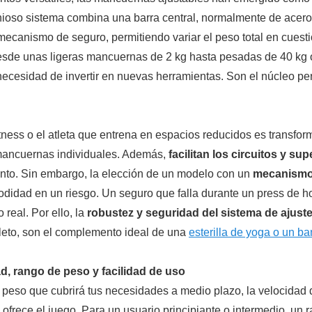
ngenioso sistema combina una barra central, normalmente de ace
mecanismo de seguro, permitiendo variar el peso total en cues
desde unas ligeras mancuernas de 2 kg hasta pesadas de 40 kg o
in necesidad de invertir en nuevas herramientas. Son el núcleo p
itness o el atleta que entrena en espacios reducidos es transfo
mancuernas individuales. Además,
facilitan los circuitos y su
ento. Sin embargo, la elección de un modelo con un
mecanismo
odidad en un riesgo. Un seguro que falla durante un press de
real. Por ello, la
robustez y seguridad del sistema de ajust
leto, son el complemento ideal de una
esterilla de yoga o un b
, rango de peso y facilidad de uso
de peso que cubrirá tus necesidades a medio plazo, la velocida
ofrece el juego. Para un usuario principiante o intermedio, un 