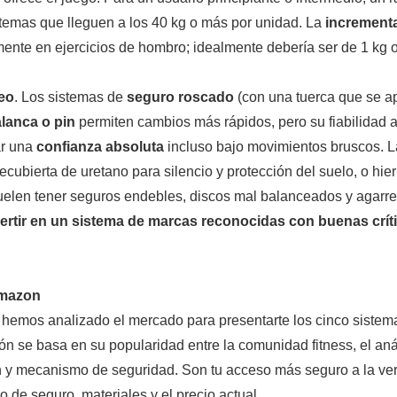
temas que lleguen a los 40 kg o más por unidad. La
increment
almente en ejercicios de hombro; idealmente debería ser de 1 kg
eo
. Los sistemas de
seguro roscado
(con una tuerca que se a
lanca o pin
permiten cambios más rápidos, pero su fiabilidad a
ar una
confianza absoluta
incluso bajo movimientos bruscos. 
ecubierta de uretano para silencio y protección del suelo, o hie
elen tener seguros endebles, discos mal balanceados y agarr
vertir en un sistema de marcas reconocidas con buenas crít
Amazon
 hemos analizado el mercado para presentarte los cinco sistema
ón se basa en su popularidad entre la comunidad fitness, el aná
n y mecanismo de seguridad. Son tu acceso más seguro a la vers
o de seguro, materiales y el precio actual.