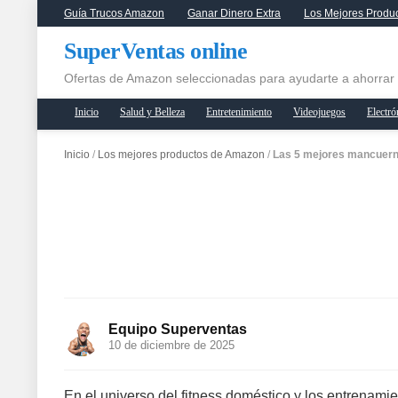
Guía Trucos Amazon
Ganar Dinero Extra
Los Mejores Produ
SuperVentas online
Ofertas de Amazon seleccionadas para ayudarte a ahorrar
Inicio
Salud y Belleza
Entretenimiento
Videojuegos
Electró
Inicio
/
Los mejores productos de Amazon
/
Las 5 mejores mancuern
Equipo Superventas
10 de diciembre de 2025
En el universo del fitness doméstico y los entrenam