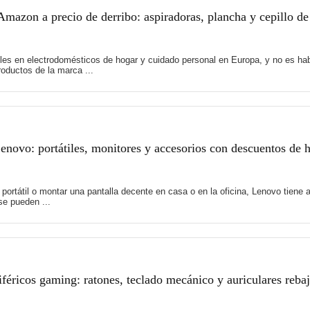
mazon a precio de derribo: aspiradoras, plancha y cepillo de
es en electrodomésticos de hogar y cuidado personal en Europa, y no es hab
oductos de la marca ...
novo: portátiles, monitores y accesorios con descuentos de 
 portátil o montar una pantalla decente en casa o en la oficina, Lenovo tie
e pueden ...
féricos gaming: ratones, teclado mecánico y auriculares reb