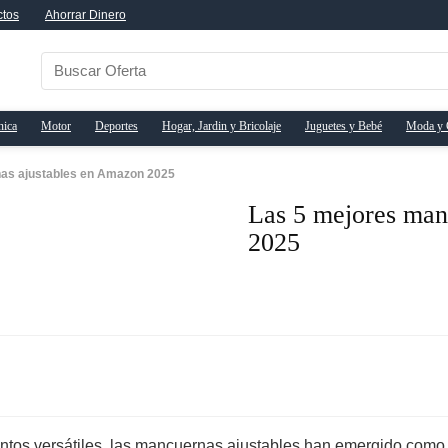
ctos
Ahorrar Dinero
nica
Motor
Deportes
Hogar, Jardin y Bricolaje
Juguetes y Bebé
Moda y 
as ajustables en Amazon 2025
Las 5 mejores man
2025
ientos versátiles, las mancuernas ajustables han emergido como