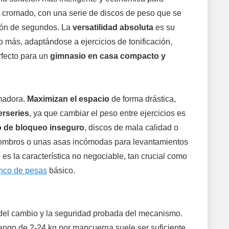
ro cromado, con una serie de discos de peso que se
tión de segundos. La
versatilidad absoluta
es su
 más, adaptándose a ejercicios de tonificación,
erfecto para un
gimnasio en casa compacto y
rmadora.
Maximizan el espacio
de forma drástica,
perseries
, ya que cambiar el peso entre ejercicios es
 de bloqueo inseguro
, discos de mala calidad o
 hombros o unas asas incómodas para levantamientos
e
es la característica no negociable, tan crucial como
anco de pesas
básico.
d del cambio y la seguridad probada del mecanismo.
rango de 2-24 kg por mancuerna suele ser suficiente.