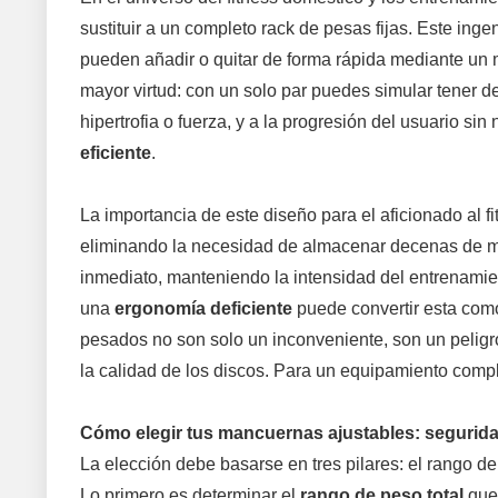
sustituir a un completo rack de pesas fijas. Este i
pueden añadir o quitar de forma rápida mediante un 
mayor virtud: con un solo par puedes simular tener 
hipertrofia o fuerza, y a la progresión del usuario s
eficiente
.
La importancia de este diseño para el aficionado al f
eliminando la necesidad de almacenar decenas de 
inmediato, manteniendo la intensidad del entrenami
una
ergonomía deficiente
puede convertir esta com
pesados no son solo un inconveniente, son un peligro 
la calidad de los discos. Para un equipamiento comp
Cómo elegir tus mancuernas ajustables: seguridad
La elección debe basarse en tres pilares: el rango 
Lo primero es determinar el
rango de peso total
que 