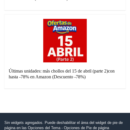
Últimas unidades: más chollos del 15 de abril (parte 2)con
hasta -78% en Amazon (Descuento -78%)
Sin widgets agregados. Puede deshabilitar el área del widget de pie de
página en las Opciones del Tema - Opciones de Pie de página