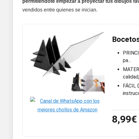
permitiéndote empezar a proyectar tus dibujos fa
vendidos entre quienes se inician.
Bocetos
PRINCIP
pa…
MATERIA
calidad
FÁCIL D
instruc
8,99€