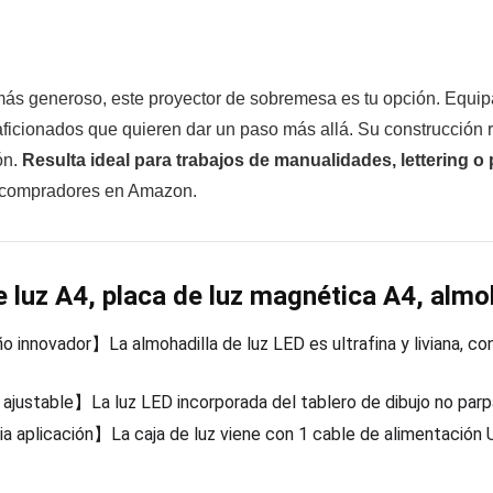
más generoso, este proyector de sobremesa es tu opción. Equip
a aficionados que quieren dar un paso más allá. Su construcció
ón.
Resulta ideal para trabajos de manualidades, lettering o
os compradores en Amazon.
 luz A4, placa de luz magnética A4, almo
 innovador】La almohadilla de luz LED es ultrafina y liviana, co
 ajustable】La luz LED incorporada del tablero de dibujo no parpad
 aplicación】La caja de luz viene con 1 cable de alimentación U