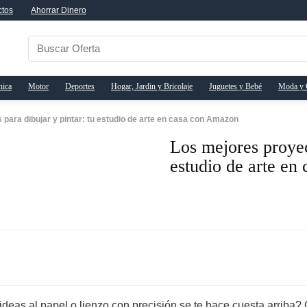
ctos
Ahorrar Dinero
nica
Motor
Deportes
Hogar, Jardin y Bricolaje
Juguetes y Bebé
Moda y 
para dibujar y pintar: tu estudio de arte en casa con Amazon
Los mejores proyect
estudio de arte e
s ideas al papel o lienzo con precisión se te hace cuesta arriba