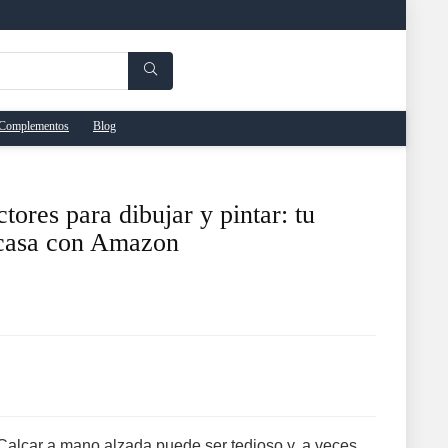
Complementos
Blog
ores para dibujar y pintar: tu
n casa con Amazon
? Calcar a mano alzada puede ser tedioso y, a veces,