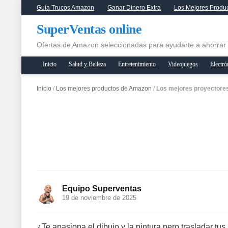
Guía Trucos Amazon
Ganar Dinero Extra
Los Mejores Produ
SuperVentas online
Ofertas de Amazon seleccionadas para ayudarte a ahorrar
Inicio
Salud y Belleza
Entretenimiento
Videojuegos
Electró
Inicio
/
Los mejores productos de Amazon
/
Los mejores proyectores 
Equipo Superventas
19 de noviembre de 2025
¿Te apasiona el dibujo y la pintura pero trasladar tu