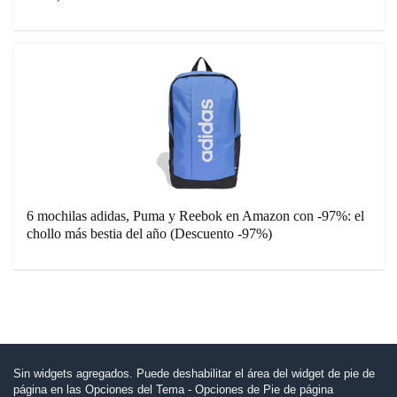
6 mochilas adidas, Puma y Reebok en Amazon con -97%: el
chollo más bestia del año (Descuento -97%)
Sin widgets agregados. Puede deshabilitar el área del widget de pie de
página en las Opciones del Tema - Opciones de Pie de página