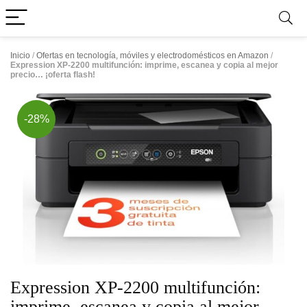
Inicio
/
Ofertas en tecnología, móviles y electrodomésticos en Amazon
/
Expression XP-2200 multifunción: imprime, escanea y copia al mejor
precio… ¡oferta flash!
-28%
Expression XP-2200 multifunción:
imprime, escanea y copia al mejor