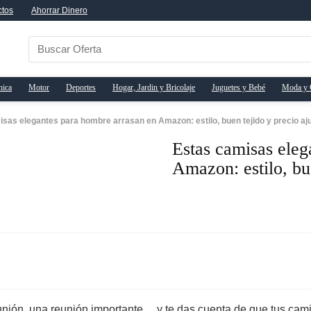
ctos
Ahorrar Dinero
nica
Motor
Deportes
Hogar, Jardin y Bricolaje
Juguetes y Bebé
Moda y 
sas elegantes para hombre arrasan en Amazon: estilo, buen tejido y precio aj
Estas camisas eleg
Amazon: estilo, bu
munión, una reunión importante… y te das cuenta de que tus cam