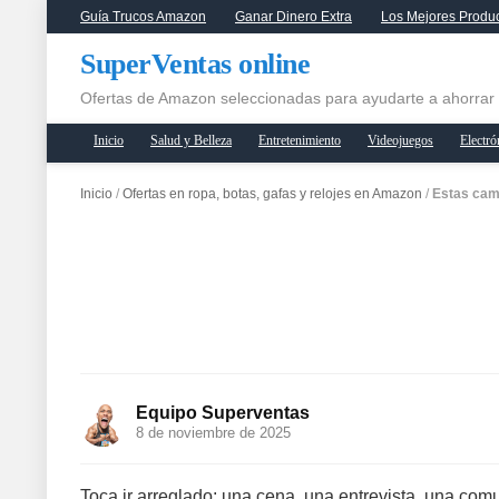
Guía Trucos Amazon
Ganar Dinero Extra
Los Mejores Produ
SuperVentas online
Ofertas de Amazon seleccionadas para ayudarte a ahorrar
Inicio
Salud y Belleza
Entretenimiento
Videojuegos
Electró
Inicio
/
Ofertas en ropa, botas, gafas y relojes en Amazon
/
Estas cami
Equipo Superventas
8 de noviembre de 2025
Toca ir arreglado: una cena, una entrevista, una co