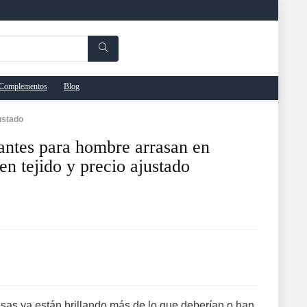
Complementos
Blog
ustado
antes para hombre arrasan en
en tejido y precio ajustado
isas ya están brillando más de lo que deberían o han