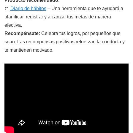
Producto recomendado:
📒
Diario de hábitos
– Una herramienta que te ayudará a
planificar, registrar y alcanzar tus metas de manera
efectiva.
Recompénsate:
Celebra tus logros, por pequeños que
sean. Las recompensas positivas refuerzan la conducta y
te mantienen motivado.