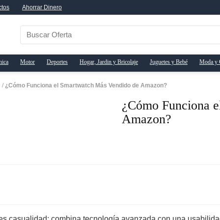
ctos
Ahorrar Dinero
nica
Motor
Deportes
Hogar, Jardin y Bricolaje
Juguetes y Bebé
Moda y 
n
/
¿Cómo Funciona el Smartwatch Más Vendido de Amazon?
¿Cómo Funciona e
Amazon?
s casualidad: combina tecnología avanzada con una usabilida