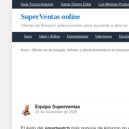
Guía Trucos Amazon
Ganar Dinero Extra
Los Mejores Produ
SuperVentas online
Ofertas de Amazon seleccionadas para ayudarte a ahorrar
Inicio
Salud y Belleza
Entretenimiento
Videojuegos
Electró
Inicio
/
Ofertas en tecnología, móviles y electrodomésticos en Amazo
Equipo Superventas
20 de noviembre de 2025
El éxito del
smartwatch
más popular de Amazon no e