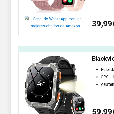
39,99
Blackvi
Reloj d
GPS + L
Asisten
…
59,99