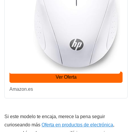
HP 220 - Ratón Inalámbrico (1600 PPP, 2
Botones y una Rueda de Desplazamiento,
Tecnología LED Azul, Batería 15 Meses
4.0
Duración, Windows 7, 8, 10; Mac OS;...
Ver Oferta
Amazon.es
Si este modelo te encaja, merece la pena seguir
curioseando más
Oferta en productos de electrónica
,