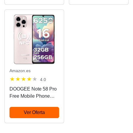
6.75" HD+ 90Hz
Octa Core Mobile,
Mobile, Battery
6250mAh Battery,
6250mAh, 16MP+8MP,
120Hz Refresh
Mobile Phone 8.6mm,
Frequency and Screen
Dual…
6.75'', Camera…
Amazon.es
4.0
DOOGEE Note 58 Pro
Free Mobile Phone
Andriod 16,
32GB+256GB
Ver Oferta
Smartphone Octa Core
6.75" HD+ 90Hz
Mobile, Battery