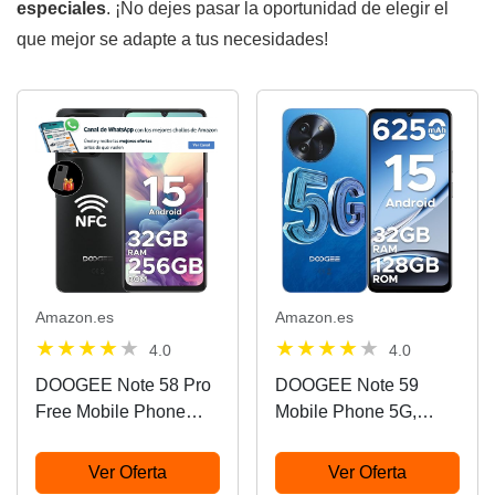
especiales
. ¡No dejes pasar la oportunidad de elegir el
que mejor se adapte a tus necesidades!
Amazon.es
Amazon.es
4.0
4.0
DOOGEE Note 58 Pro
DOOGEE Note 59
Free Mobile Phone
Mobile Phone 5G,
Andriod 15,
Andriod 15
32GB+256GB
Smartphone,
Ver Oferta
Ver Oferta
Smartphone Octa Core
32GB+128GB/2TB