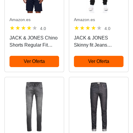
Amazon.es
Amazon.es
4.0
4.0
JACK & JONES Chino
JACK & JONES
Shorts Regular Fit
Skinny fit Jeans
Chino Shorts
JJILIAM Jjoriginal GE
009 50SPS Noos
Ver Oferta
Ver Oferta
Skinny fit Jeans