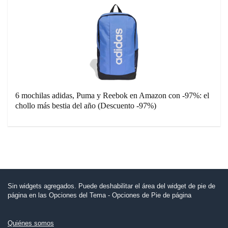
6 mochilas adidas, Puma y Reebok en Amazon con -97%: el
chollo más bestia del año (Descuento -97%)
Sin widgets agregados. Puede deshabilitar el área del widget de pie de
página en las Opciones del Tema - Opciones de Pie de página
Quiénes somos