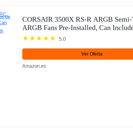
CORSAIR 3500X RS-R ARGB Semi-To
ARGB Fans Pre-Installed, Can Inclu
Compatible with Reverse Connection..
5.0
Ver Oferta
Amazon.es