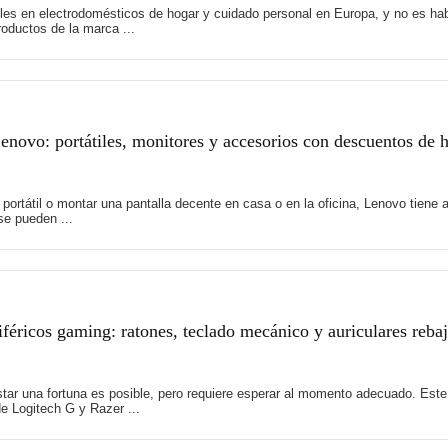
es en electrodomésticos de hogar y cuidado personal en Europa, y no es hab
oductos de la marca ...
novo: portátiles, monitores y accesorios con descuentos de 
 portátil o montar una pantalla decente en casa o en la oficina, Lenovo tie
e pueden ...
féricos gaming: ratones, teclado mecánico y auriculares reb
tar una fortuna es posible, pero requiere esperar al momento adecuado. Es
e Logitech G y Razer ...