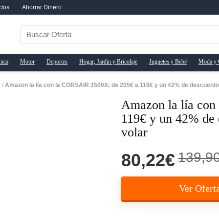
ctos
Ahorrar Dinero
nica
Motor
Deportes
Hogar, Jardin y Bricolaje
Juguetes y Bebé
Moda y 
n
/
Amazon la lía con la CORSAIR 3500X: de 205€ a 119€ y un 42% de descuento 
Amazon la lía co
119€ y un 42% de 
volar
139,9
80,22€
Ver Ofert