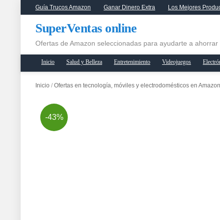
Guía Trucos Amazon
Ganar Dinero Extra
Los Mejores Produ
SuperVentas online
Ofertas de Amazon seleccionadas para ayudarte a ahorrar
Inicio
Salud y Belleza
Entretenimiento
Videojuegos
Electró
Inicio
/
Ofertas en tecnología, móviles y electrodomésticos en Amazo
-43%