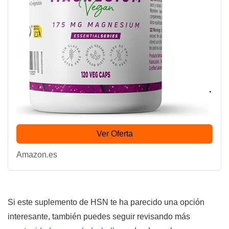
HSN Magnesium Bisglycinate (350mg
Elemental Mineral) | 120 Vegan Capsules |
100% Magnesium Glycinate High
5.0
Bioavailability and Absorption | Non-
GMO, Vegan,...
Ver Oferta
Amazon.es
Si este suplemento de HSN te ha parecido una opción
interesante, también puedes seguir revisando más