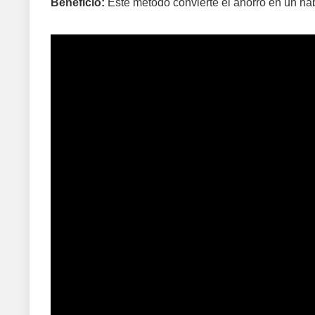
Beneficio:
Este método convierte el ahorro en un háb