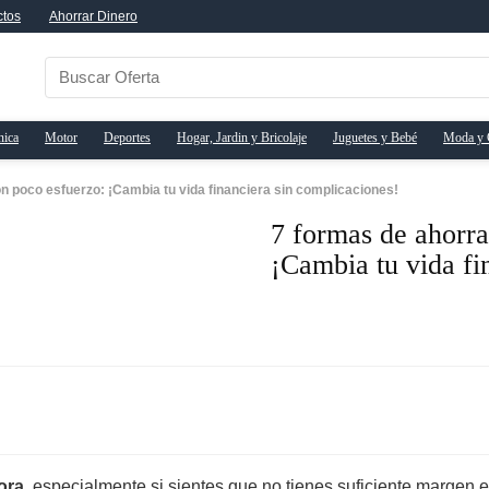
ctos
Ahorrar Dinero
nica
Motor
Deportes
Hogar, Jardin y Bricolaje
Juguetes y Bebé
Moda y 
n poco esfuerzo: ¡Cambia tu vida financiera sin complicaciones!
7 formas de ahorra
¡Cambia tu vida fi
ora
, especialmente si sientes que no tienes suficiente margen