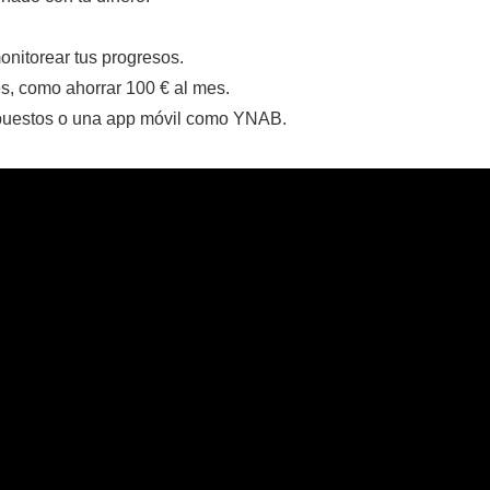
onitorear tus progresos.
s, como ahorrar 100 € al mes.
uestos o una app móvil como YNAB.