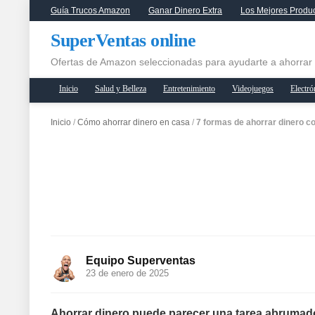
Guía Trucos Amazon
Ganar Dinero Extra
Los Mejores Produ
SuperVentas online
Ofertas de Amazon seleccionadas para ayudarte a ahorrar
Inicio
Salud y Belleza
Entretenimiento
Videojuegos
Electró
Inicio
/
Cómo ahorrar dinero en casa
/
7 formas de ahorrar dinero co
Equipo Superventas
23 de enero de 2025
Ahorrar dinero puede parecer una tarea abrumad